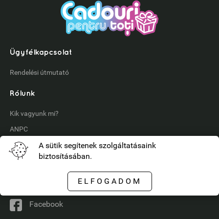
Ügyfélkapcsolat
Rendelési útmutató
Rólunk
Kik vagyunk mi?
ANPC
A sütik segítenek szolgáltatásaink
Megtalál minket
biztosításában.
Instagram
ELFOGADOM
YouTube
Facebook