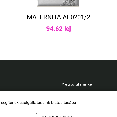
MATERNITA AE0201/2
94.62 lej
Megtalál minket
k segítenek szolgáltatásaink biztosításában.
Instagram
nk mi?
YouTube