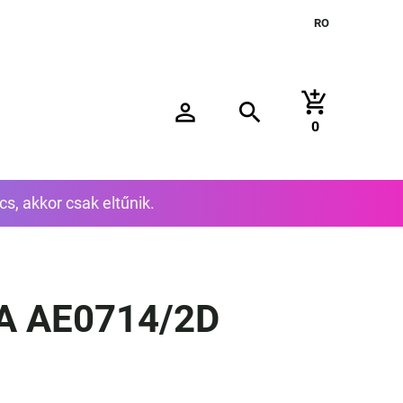
RO
add_shopping_cart
person_outline
search
0
cs, akkor csak eltűnik.
A AE0714/2D