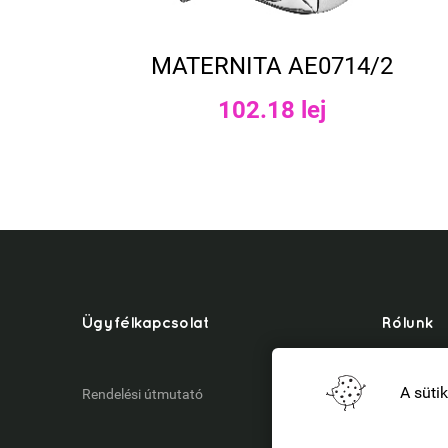
MATERNITA AE0714/2
102.18 lej
Ügyfélkapcsolat
Rólunk
A süti
Rendelési útmutató
Kik vagyu
ANPC