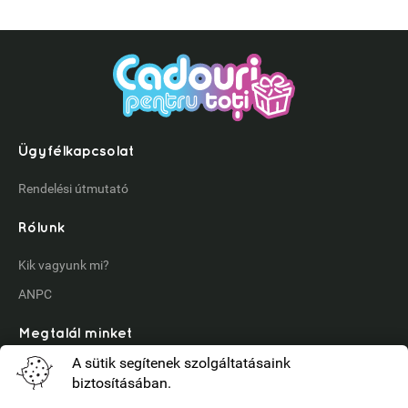
Ügyfélkapcsolat
Rendelési útmutató
Rólunk
Kik vagyunk mi?
ANPC
Megtalál minket
A sütik segítenek szolgáltatásaink
Instagram
biztosításában.
YouTube