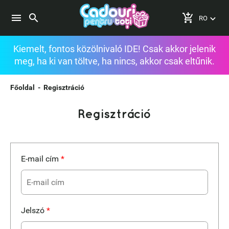
search
menu
add_shopping_cart
keyboard_arrow_down
Kiemelt, fontos közölnivaló IDE! Csak akkor jelenik
meg, ha ki van töltve, ha nincs, akkor csak eltűnik.
Főoldal
-
Regisztráció
Regisztráció
E-mail cím
*
Jelszó
*