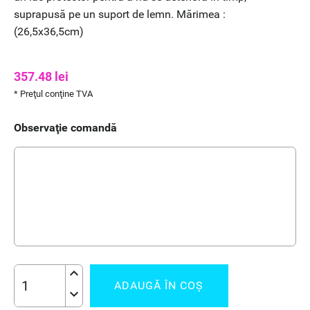
suprapusă pe un suport de lemn. Mărimea :
(26,5x36,5cm)
357.48
lei
* Preţul conţine TVA
Observaţie comandă
keyboard_arrow_up
ADAUGĂ ÎN COŞ
keyboard_arrow_down