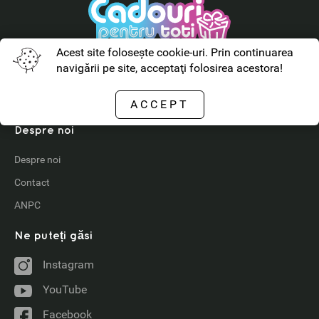
Acest site foloseşte cookie-uri. Prin continuarea
navigării pe site, acceptaţi folosirea acestora!
Info Utile
Cum cumpăr?
ACCEPT
Despre noi
Despre noi
Contact
ANPC
Ne puteți găsi
Instagram
YouTube
Facebook