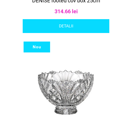
DENISE footed cov box 25cm
314.66 lei
DETALII
Nou